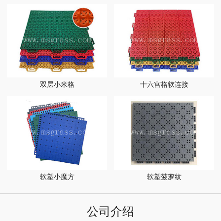
双层小米格
十六宫格软连接
软塑小魔方
软塑菠萝纹
公司介绍