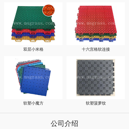
双层小米格
十六宫格软连接
软塑小魔方
软塑菠萝纹
公司介绍