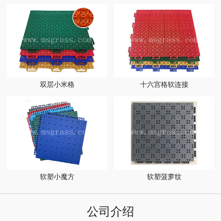
双层小米格
十六宫格软连接
软塑小魔方
软塑菠萝纹
公司介绍